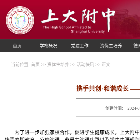
首页
学校概况
党建工作
资优生培养
德
当前位置:
首页
>>
资优生培养
>>
活动快讯
>> 正文
携手共创·和谐成长 
创建时间：
2024-0
为了进一步加强家校合作，促进学生健康成长，上大附中
绕青春期教育、家校沟通、非暴力沟通实践以及学生生涯规划