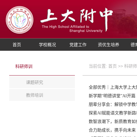
首页
学校概况
党建工作
资优生培养
德
当前位置:
首页
>>
科研师
科研师训
课题研究
全部优秀｜上海大学上大附
教师培训
新学期“明德讲堂”AI开
朋辈分享会：解锁中学教
探索AI赋能语文教学新路
数智浪潮下，新质教育如
合力助成长，携手向未来 