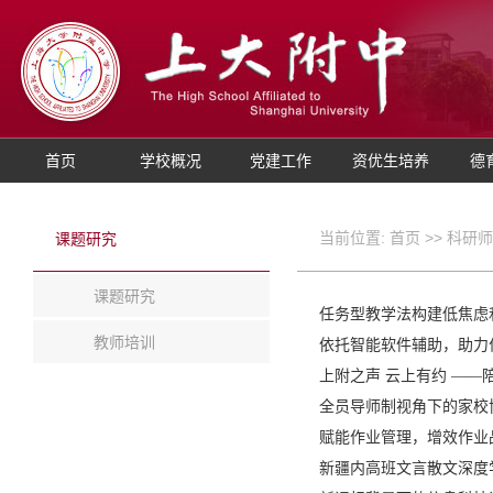
首页
学校概况
党建工作
资优生培养
德
当前位置:
首页
>>
科研师
课题研究
课题研究
任务型教学法构建低焦虑
教师培训
依托智能软件辅助，助力
上附之声 云上有约 ——
全员导师制视角下的家校
赋能作业管理，增效作业
新疆内高班文言散文深度