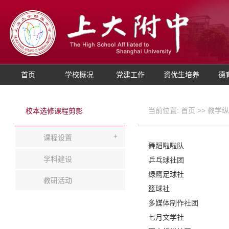
首页
学校概况
党建工作
资优生培养
德
当前位置:
首页
>>
教学纵
校本选修课程剪影
+
课程设置
舞蹈啦啦队
学科建设
乒乓球社团
绿鹰足球社
教研活动
篮球社
多媒体制作社团
七月文学社