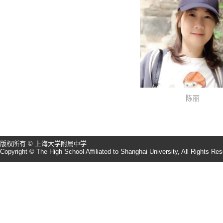
陈丽
版权所有 © 上海大学附属中学
Copyright © The High School Affiliated to Shanghai University, All Rights Re