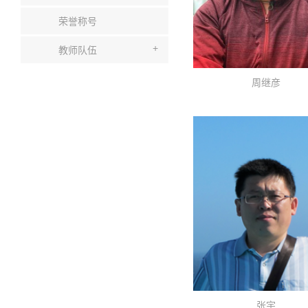
荣誉称号
+
教师队伍
周继彦
张宇