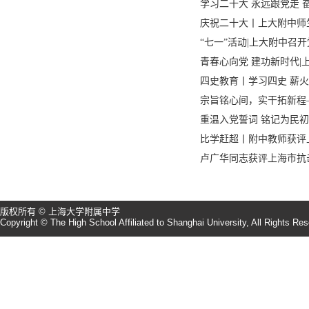
学习二十大 永远跟党走 
庆祝二十大丨上大附中师
“七一”活动|上大附中召
青春心向党 建功新时代|上
四史教育丨学习四史 薪火
宗旨铭心间，实干拓新程—
重温入党誓词 铭记为民初
比学赶超丨附中教师获评
卢广华同志获评上海市抗
版权所有 © 上海大学附属中学
Copyright © The High School Affiliated to Shanghai University, All Rights Re