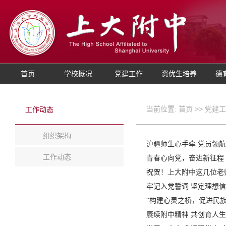
首页
学校概况
党建工作
资优生培养
德
当前位置:
首页
>>
党建工
工作动态
组织架构
沪疆师生心手牵 党员领航
工作动态
青春心向党，奋进新征程
祝贺！上大附中这几位老
牢记入党誓词 坚定理想信
“构建心灵之桥，促进民族
赓续附中精神 共创育人生