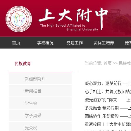
首页
学校概况
党建工作
资优生培养
德
当前位置:
首页
>>
民族教
民族教育
新疆部简介
凝心聚力，逐梦前行 —
新闻栏目
心手相连，共筑民族团结
流光溢彩“灯”你来 —
学生会
多元融合 精彩假期 —
学子风采
团结协作 乐动精彩 —
重返校园丨上大附中新疆
光荣榜