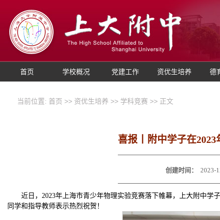
首页
学校概况
党建工作
资优生培养
德
当前位置:
首页
>>
资优生培养
>>
学科竞赛
>> 正文
喜报丨附中学子在202
创建时间：
2023-1
近日，2023年上海市青少年物理实验竞赛落下帷幕，上大附中
同学和指导教师表示热烈祝贺！