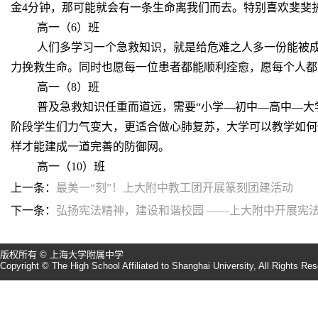
金4分钟，那可能就会有一条生命离我们而去。特别喜欢斐斐
高一（6）班
人们多学习一个急救知识，就是给危难之人多一份能被
力挽救生命。同时也愿每一位患者都能顺利痊愈，愿每个人都
高一（8）班
普及急救知识任重而道远，需要“小学—初中—高中—大
阶段学生们力气变大，更适合做心肺复苏，大学可以教学如何
样才能建成一道完善的防御网。
高一（10）班
上一条：
最美一“刻”！上大附中教工团开展篆刻团建活动
下一条：
弘扬宪法精神，建设和谐校园 ——上大附中开展宪
版权所有 © 上海大学附属中学
Copyright © The High School Affiliated to Shanghai University, All Rights Re