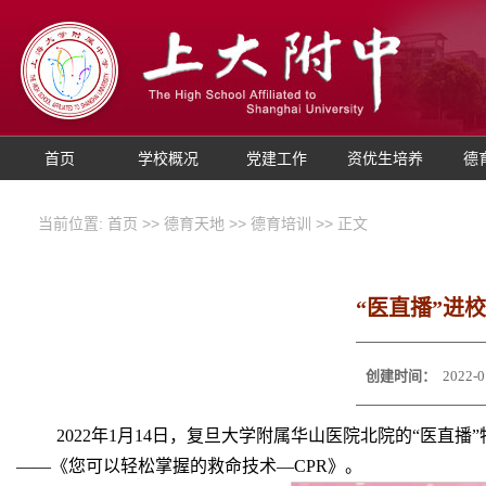
首页
学校概况
党建工作
资优生培养
德
当前位置:
首页
>>
德育天地
>>
德育培训
>> 正文
“医直播”进
创建时间：
2022-0
2022年1月14日，复旦大学附属华山医院北院的“医
——《您可以轻松掌握的救命技术—CPR》。