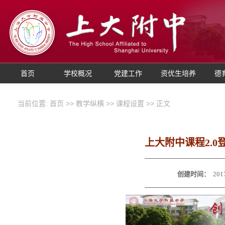
首页
学校概况
党建工作
资优生培养
德
当前位置:
首页
>>
教学纵横
>>
课程设置
>> 正文
上大附中课程2.
创建时间：
201