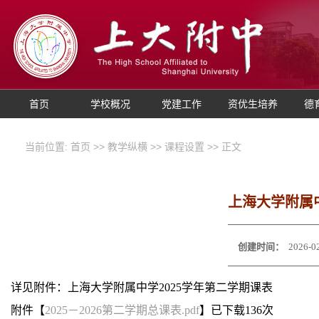
首页
学校概况
党建工作
资优生培养
德
当前位置:
首页
>>
教学纵横
>>
课程设置
>> 正文
上海大学附属中
创建时间：
2026-0
详见附件：上海大学附属中学2025学年第二学期课表
附件【
2025－2026第二学期总课表.pdf
】已下载
136
次