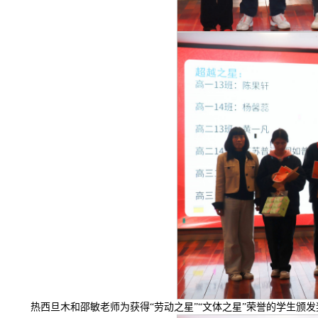
热西旦木和邵敏老师为获得“劳动之星”“文体之星”荣誉的学生颁