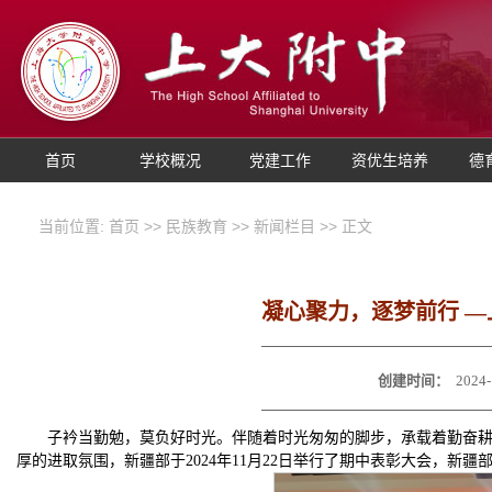
首页
学校概况
党建工作
资优生培养
德
当前位置:
首页
>>
民族教育
>>
新闻栏目
>> 正文
凝心聚力，逐梦前行 
创建时间：
2024-
子衿当勤勉，莫负好时光。伴随着时光匆匆的脚步，承载着勤奋
厚的进取氛围，新疆部于2024年11月22日举行了期中表彰大会，