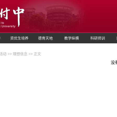
作
资优生培养
德育天地
教学纵横
科研师训
活动
>>
理想信念
>> 正文
没