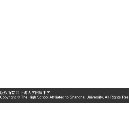
版权所有 © 上海大学附属中学
Copyright © The High School Affiliated to Shanghai University, All Rights Re