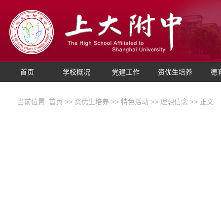
首页
学校概况
党建工作
资优生培养
德
当前位置:
首页
>>
资优生培养
>>
特色活动
>>
理想信念
>> 正文