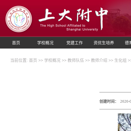
首页
学校概况
党建工作
资优生培养
德
当前位置:
首页
>>
学校概况
>>
教师队伍
>>
教师介绍
>>
生化组
>
创建时间：
2020-