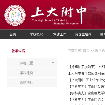
首页
学校概况
党建工作
资优生培养
德
当前位置:
首页
>>
教学纵
教学纵横
+
课程设置
【撸起袖子加油干】上大
学科建设
上大附中青年教师课例获评教
【上大附中·班主任专业
教研活动
【学科实力】宝山区英语
【学科实力】宝山区数学
【学科实力】宝山区语文