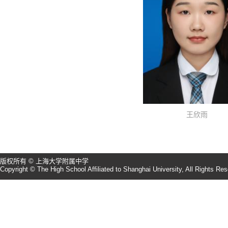
王欣雨
版权所有 © 上海大学附属中学
Copyright © The High School Affiliated to Shanghai University, All Rights Re