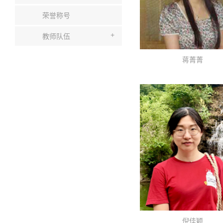
荣誉称号
+
教师队伍
蒋菁菁
​倪佳颖