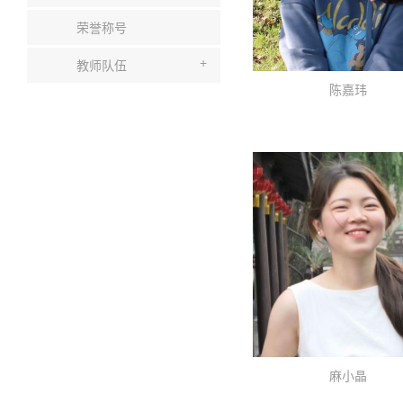
荣誉称号
+
教师队伍
陈嘉玮
麻小晶