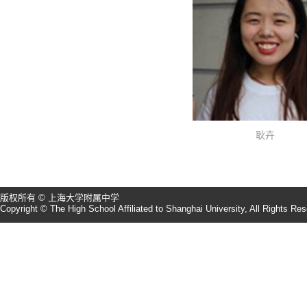
耿卉
版权所有 © 上海大学附属中学
Copyright © The High School Affiliated to Shanghai University, All Rights Re