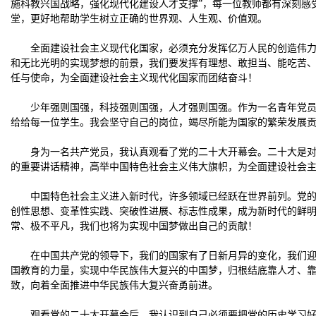
施科教兴国战略，强化现代化建设人才支撑”，每一位教师都有深刻感
堂，更好地帮助学生树立正确的世界观、人生观、价值观。
全面建设社会主义现代化国家，必须充分发挥亿万人民的创造伟
和无比光明的实现梦想的前景，我们要发挥有理想、敢担当、能吃苦
任与使命，为全面建设社会主义现代化国家而团结奋斗！
少年强则国强，科技强则国强，人才强则国强。作为一名青年党
给给每一位学生。我会坚守自己的岗位，竭尽所能为国家的繁荣发展
身为一名共产党员，我认真观看了党的二十大开幕会。二十大是
的重要讲话精神，高举中国特色社会主义伟大旗帜，为全面建设社会
中国特色社会主义进入新时代，许多领域已经跃在世界前列。党
创性思想、变革性实践、突破性进展、标志性成果，成为新时代的鲜
常、极不平凡，我们也将为实现中国梦做出自己的贡献！
在中国共产党的领导下，我们的国家有了日新月异的变化，我们
国教育的力量，实现中华民族伟大复兴的中国梦，归根结底靠人才、
致，向着全面推进中华民族伟大复兴奋勇前进。
观看党的二十大开幕会后，我认识到自己必须要把党的历史学习