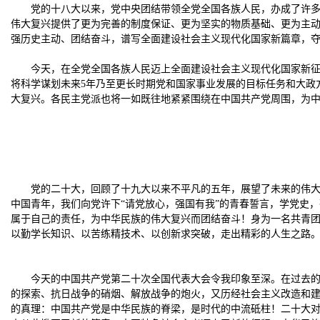
党的十八大以来，党中央团结带领全党全国各族人民，办成了许
伟大复兴提供了更为完善的制度保证、更为坚实的物质基础、更为主
强历史主动、团结奋斗，谱写全面建设社会主义现代化国家新篇章，
今天，在全党全国各族人民迈上全面建设社会主义现代化国家新
将科学谋划未来5年乃至更长时期党和国家事业发展的目标任务和大政
大复兴。各民主党派也将一如既往地紧紧围绕在中国共产党周围，为
党的二十大，回顾了十九大以来不平凡的五年，展望了未来的伟
中国青年，我们向党许下“请党放心，强国有我”的青春誓言，学党史
属于自己的责任，为中华民族的伟大复兴而团结奋斗！身为一名共青
以勤学长知识、以苦练精技术、以创新求突破，走出精彩的人生之路
今天的中国共产党第二十次全国代表大会令我印象至深。在过去的
的探索、抗日战争的硝烟、解放战争的炮火，又历经社会主义改造和
的真理：中国共产党是中华民族的脊梁，是时代的中流砥柱！二十大