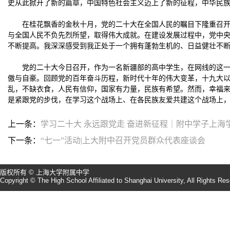
史从此掀开了新的篇章，中国特色社会主义迈上了新的征程，中华民
在桂花飘香的金秋十月，党的二十大在全国人民的瞩目下隆重召
与全国人民不负先烈所望，取得伟大成就。在建设发展过程中，党中
不断提高。我深深感受到我正处于一个拥有蓬勃生机的、日益健壮不
党的二十大今日召开，作为一名新疆部的高中学生，在网线的这
傲与自豪。回顾党的百年奋斗历程，新时代十年的伟大变革，十九大
乱，不缺衣食，人民有信仰，国家有力量，民族有希望。然而，幸福
是紧跟党的步伐，在学习这个战场上、在各民族友爱共建这个战场上
上一条：
学习二十大 永远跟党走 奋进新征程｜附中学子上
下一条：
“七一”活动|上大附中召开党员群众代表座谈会
版权所有 © 上海大学附属中学
Copyright © The High School Affiliated to Shanghai University, All Rights Re