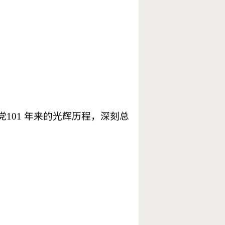
101 年来的光辉历程，深刻总