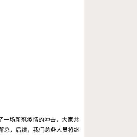
了一场新冠疫情的冲击，大家共
懈怠，后续，我们总务人员将继