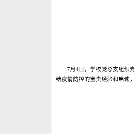
7月4日，学校党总支组织
结疫情防控的宝贵经验和启迪