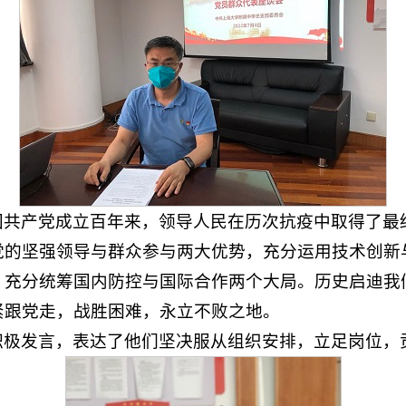
国共产党成立百年来，领导人民在历次抗疫中取得了最
党的坚强领导与群众参与两大优势，充分运用技术创新
，充分统筹国内防控与国际合作两个大局。历史启迪我
紧跟党走，战胜困难，永立不败之地。
积极发言，表达了他们坚决服从组织安排，立足岗位，