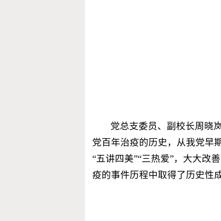
党总支委员、副校长周晓
党百年治疫的历史，从我党早
“五讲四美”“三热爱”，大大
疫的事件历程中取得了历史性