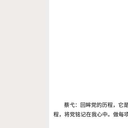
蔡弋：回眸党的历程，它
程，将党铭记在我心中。做每