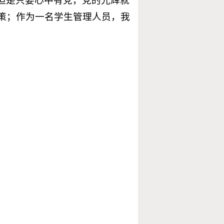
但是只要心中有党，党的光辉就
策；作为一名学生管理人员，我