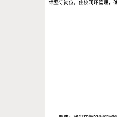
续坚守岗位，住校闭环管理，