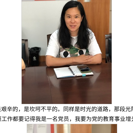
是艰辛的，是坎坷不平的。同样是时光的道路，那段光
项工作都要记得我是一名党员，我要为党的教育事业增