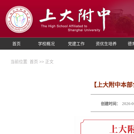
首页
学校概况
党建工作
资优生培养
德
当前位置:
首页
>> 正文
【上大附中本部食
创建时间：
2026-0