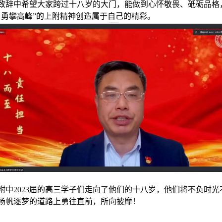
致辞中希望大家
跨过十八岁的大门，能做到
心怀敬畏
、
砥砺品格
、勇攀高峰”的上附精神创造属于自己的精彩。
附中
2023届的高三学子们走向了他们的十八岁，他们将不负时
扬帆逐梦的道路上勇往直前，所向披靡！