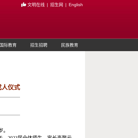
文明在线
|
招生网
|
English
国际教育
招生招聘
民族教育
成人仪式
岁。
午，2023届全体师生
、家长齐聚云