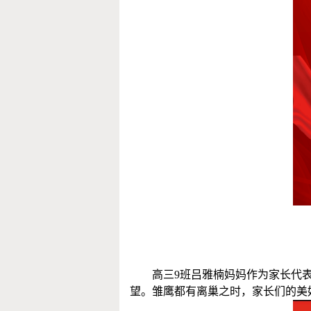
高三
9班吕雅楠妈妈作为家长代
望。雏鹰都有离巢之时，家长们的美