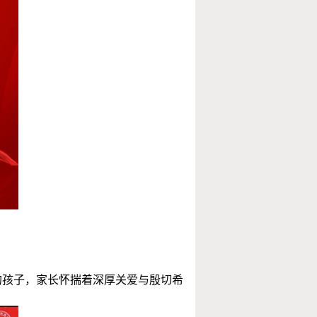
的孩子，家长怀揣着深厚关爱与殷切希