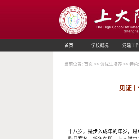
首页
学校概况
党建工
当前位置:
首页
>>
资优生培养
>>
特色
见证丨
十八岁，是步入成年的年岁，是
腊月寒冬，新年在即，
上大附中