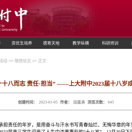
作
资优生培养
德育天地
教学纵横
科研师训
活动
>>
理想信念
>> 正文
“十八而志 责任·担当” ——上大附中2023届十八岁
创建时间：
2023-01-05
作者：
田露满
浏览次数：
645
承担责任的年岁，是用奋斗与汗水书写青春灿烂、无悔华章的年
2023届高三学生迎来了人生中浓墨重彩的“十八岁”。12月30日下