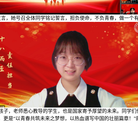
发言，她
号召全体同学铭记誓言，担负使命，
不负青春，做一个
孩子，老师悉心教导的学生，也是国家寄予厚望的未来。同学们
，更是
“
以青春共筑未来之梦想
，
以热血谱写
中国
的壮丽篇章！
”