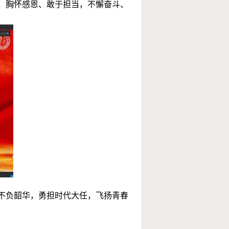
，
胸怀感恩
、
敢于担当
，
不懈奋斗、
光不负韶华，勇担时代大任，飞扬青春