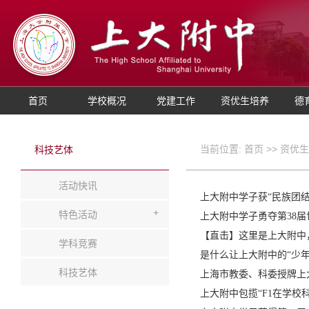
首页
学校概况
党建工作
资优生培养
德
当前位置:
首页
>>
资优生
科技艺体
活动快讯
上大附中学子获“民族团
+
特色活动
上大附中学子勇夺第38
【直击】这里是上大附中
学科竞赛
是什么让上大附中的“少
科技艺体
上海市教委、科委授牌上
上大附中包揽“F1在学校