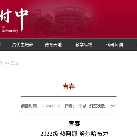
作
资优生培养
德育天地
教学纵横
科研师训
作
>> 正文
青春
创建时间：
2024-03-21
作者：
李昆
浏览次数：
286
青春
2022级 热阿娜·努尔哈布力