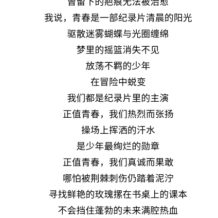
曾留下的疤痕无法被治愈
我说，青春是一部纪录片清晨的阳光
驱散迷雾蝴蝶与光圈缠绵
梦里的摇篮消失不见
放荡不羁的少年
在冒险中蜕变
我们都是纪录片里的主演
正值青春，我们热烈而张扬
操场上挥洒的汗水
是少年最绚烂的勋章
正值青春，我们真诚而果敢
哪怕被荆棘刺伤仍踏着泥泞
寻找鲜艳的玫瑰摞在书桌上的课本
不会挡住蓬勃的未来满腔热血