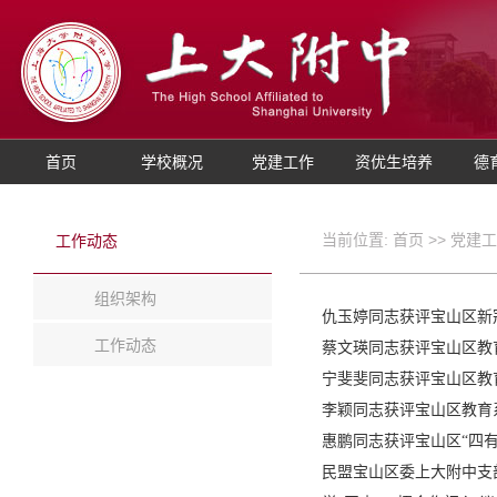
首页
学校概况
党建工作
资优生培养
德
当前位置:
首页
>>
党建工
工作动态
组织架构
仇玉婷同志获评宝山区新
工作动态
蔡文瑛同志获评宝山区教
宁斐斐同志获评宝山区教
李颖同志获评宝山区教育
惠鹏同志获评宝山区“四有
民盟宝山区委上大附中支