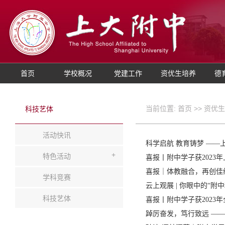
首页
学校概况
党建工作
资优生培养
德
当前位置:
首页
>>
资优生
科技艺体
活动快讯
科学启航 教育铸梦 —
+
特色活动
喜报丨附中学子获2023
喜报｜体教融合，再创佳
学科竞赛
云上观展 | 你眼中的“附
科技艺体
喜报丨附中学子获2023
踔厉奋发，笃行致远 ——