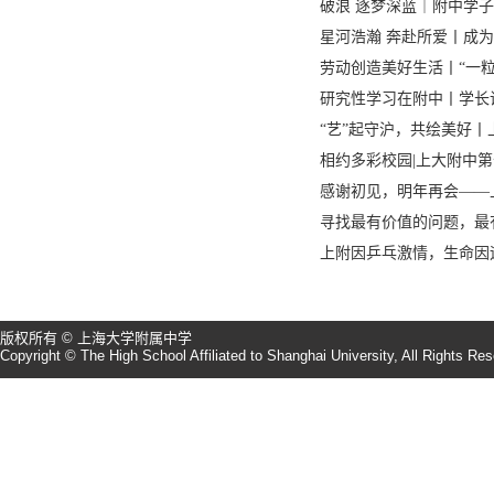
破浪 逐梦深蓝｜附中学
星河浩瀚 奔赴所爱丨成
劳动创造美好生活丨“一
研究性学习在附中丨学长
“艺”起守沪，共绘美好
相约多彩校园|上大附中
感谢初见，明年再会——
寻找最有价值的问题，最
上附因乒乓激情，生命因
版权所有 © 上海大学附属中学
Copyright © The High School Affiliated to Shanghai University, All Rights Re