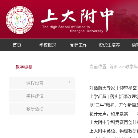
首页
学校概况
党建工作
资优生培养
德
当前位置:
首页
>>
教学纵
教学纵横
+
课程设置
对话航天专家丨仰望星空
学科建设
比学赶超 | 落实新课改
以“三牛”精神，开创新篇
教研活动
花开无声，硕果累累——2
上大附中学科竞赛再创佳
上大附中英语、物理教研